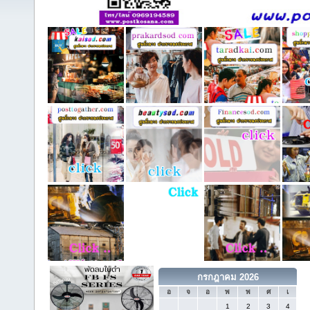
กรกฎาคม 2026
อ
จ
อ
พ
พ
ศ
เ
1
2
3
4