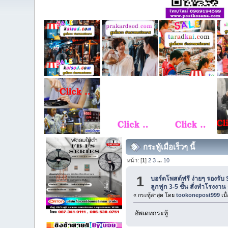
กระทู้เมื่อเร็วๆ นี้
หน้า: [
1
]
2
3
...
10
1
บอร์ดโพสต์ฟรี ง่ายๆ รองรับ 
ลูกฟูก 3-5 ชั้น สั่งทำโรงง
« กระทู้ล่าสุด โดย
tookonepost999
เมื
อัพเดทกระทู้