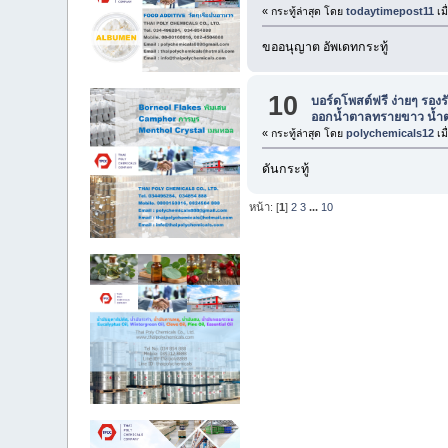
« กระทู้ล่าสุด โดย
todaytimepost11
เมื
ขออนุญาต อัพเดทกระทู้
10
บอร์ดโพสต์ฟรี ง่ายๆ รองร
ออกน้ำตาลทรายขาว น้ำตา
« กระทู้ล่าสุด โดย
polychemicals12
เมื
ดันกระทู้
หน้า: [
1
]
2
3
...
10